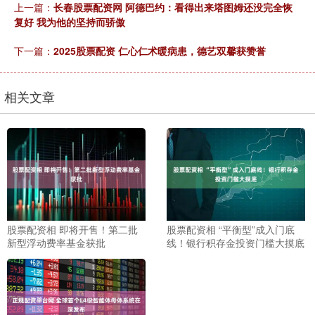
上一篇：
长春股票配资网 阿德巴约：看得出来塔图姆还没完全恢
复好 我为他的坚持而骄傲
下一篇：
2025股票配资 仁心仁术暖病患，德艺双馨获赞誉
相关文章
股票配资相 即将开售！第二批
股票配资相 “平衡型”成入门底
新型浮动费率基金获批
线！银行积存金投资门槛大摸底