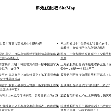
辉煌优配吧 SiteMap
 四川宜宾市高县发生4.8级地震
网上配资114 个贷新规8月1日起施行
能看清，有银行已公布息费明示表
配资 美记：别队高管困惑于鹈鹕休赛期策略 他
配资门户官方网站首页 研究：父母手
框架&不练新人
关系
资交易所 天哪！韩国警方捣毁一以中国游客为
上海的股票配资 高考最难省份诞生！
交易的中介团伙！
600分，却连一本都上不了
盘平台 皇马有意？施洛特贝克：这不是我考虑
股票无息配资 美加墨世界杯开幕式：L
全专注世界杯首战
网首页 灰熊记者谈投反对票：换来的爵士首轮
互联网配资平台 汽车“涨价潮”，来了?
已连续抽中前5
询网 # 山东免疫疗法医院：探索肿瘤治疗的新
2025股票配资 仁心仁术暖病患，德艺
资 兹维列夫公开赛身穿奥利塞球衣，昨晚现场
提供炒股配资开户 再次申诉！巴萨官
更衣室祝贺
遭多次误判，VAR未有效介入