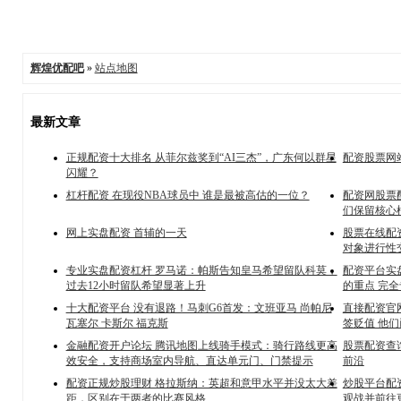
辉煌优配吧
»
站点地图
最新文章
正规配资十大排名 从菲尔兹奖到“AI三杰”，广东何以群星
配资股票网站
闪耀？
杠杆配资 在现役NBA球员中 谁是最被高估的一位？
配资网股票
们保留核心
网上实盘配资 首辅的一天
股票在线配
对象进行性
专业实盘配资杠杆 罗马诺：帕斯告知皇马希望留队科莫，
配资平台实
过去12小时留队希望显著上升
的重点 完
十大配资平台 没有退路！马刺G6首发：文班亚马 尚帕尼
直接配资官
瓦塞尔 卡斯尔 福克斯
签贬值 他们
金融配资开户论坛 腾讯地图上线骑手模式：骑行路线更高
股票配资查
效安全，支持商场室内导航、直达单元门、门禁提示
前沿
配资正规炒股理财 格拉斯纳：英超和意甲水平并没太大差
炒股平台配
距，区别在于两者的比赛风格
观战并前往