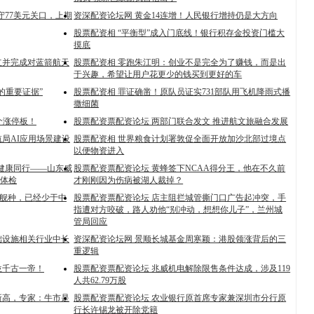
守77美元关口，上期
资深配资论坛网 黄金14连增！人民银行增持仍是大方向
股票配资相 “平衡型”成入门底线！银行积存金投资门槛大
摸底
立并完成对蓝箭航天
股票配资相 零跑朱江明：创业不是完全为了赚钱，而是出
于兴趣，希望让用户花更少的钱买到更好的车
的重要证据”
股票配资相 罪证确凿！原队员证实731部队用飞机降雨式播
撒细菌
个涨停板！
股票配资票配资论坛 两部门联合发文 推进航文旅融合发展
局AI应用场景建设
股票配资相 世界粮食计划署敦促全面开放加沙北部过境点
以便物资进入
2;健康同行——山东威
股票配资票配资论坛 黄蜂签下NCAA得分王，他在不久前
体检
才刚刚因为伤病被湖人裁掉？
要舰种，已经少于中
股票配资票配资论坛 店主阻拦城管撕门口广告起冲突，手
指遭对方咬破，路人劝他“别冲动，想想你儿子”，兰州城
管局回应
础设施相关行业中长
资深配资论坛网 景顺长城基金周寒颖：港股领涨背后的三
重逻辑
位千古一帝！
股票配资票配资论坛 兆威机电解除限售条件达成，涉及119
人共62.79万股
年新高，专家：牛市是
股票配资票配资论坛 农业银行原首席专家兼深圳市分行原
行长许锡龙被开除党籍