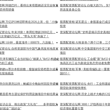
资网 阿德巴约：看得出来塔图姆还没完全恢复
股票配资票配资论坛 白银大跌5%，失
的坚持而骄傲
所连发多条公告
网 万亿IPO神话即将在2026上演，但「小独
股票配资相 诺瓦星云：参股基金已成
经崩盘
投资
资论坛 年末冲刺！单周狂增超2000亿元，
资深配资论坛网 “史料是揭示历史真相
首次突破6万亿元，“带头大哥”杀疯了！
网 1分钟，垂直涨停！000078，六连板！
股票配资相 AI有多热？两个订单，三
配资论坛 自然资源部与中国气象局发布地质灾
资深配资论坛网 中交集团签约中交三航
预警
项目
天津车辆段工会当好贴心“娘家人”&#32;构建全
股票配资票配资论坛 工会暖“新”&#3
力职工成长
海高区总工会为新就业形态劳动者免费
 鹈鹕vs墨尔本联前瞻：瘦版锡安搭档普尔成看
股票配资相 军事 | 美航母编队这一重
伦现场观战
国055！
 华尔街屏息以待：鲍威尔今晚如何回应华盛顿
股票配资票配资论坛 央行：工业和基
期贷款保持较快增长
 繁昌窑考古遗址保护利用设施项目中标结果公
资深配资论坛网 历史上雄才大略的12
 走访企业、推出政策“大礼包”……多举措助力
资深配资论坛网 3800！沪指再创十
好就业”“就好业”
经济增长重要引擎