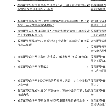
在线配资平台注册 要当文班侠？Skip：湖人有望通过6天双
长春股票配
杀雷霆 为文班创造MVP条件
好 我为他
股票配资票配资论坛 紫光国微拟收购瑞能半导体：系出恩
资深配资论坛
智浦，与安世半导体“不同命”
角兽们」已
资深配资论坛网 美国企业2026年计划精简运营 IBM等企业
股票配资票配
员工主动离职率走低
ETF总规模
股票配资票配资论坛 高端访谈｜专访新加坡前常驻联合国
资深配资论坛
代表马凯硕
股票配资票
害气象风险
资深配资论坛网 三轮对话过后，“纸上权益”变成“真金白
股票配资相 
银”
周期关爱助
资深配资论坛网 黄蜂120
股票配资相
点加内特阿
资深配资论坛网 800亿美元天价索赔，只是中企在非挑战的
股票配资相
冰山一角
压力？
股票配资票配资论坛 9件英雄文物，英雄冲锋的印记，铭记
股票配资相
抗战忠魂
告
资深配资论坛网 帝奥微宣布800万股限售股将解禁上市
股票配资相
高校毕业生“