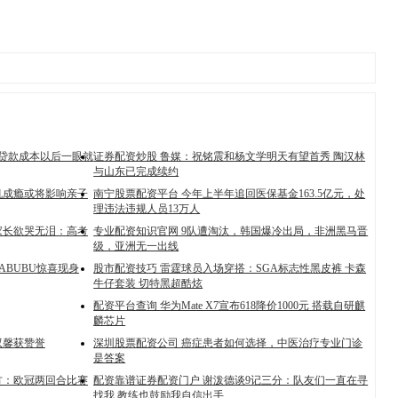
，贷款成本以后一眼就
证券配资炒股 鲁媒：祝铭震和杨文学明天有望首秀 陶汉林
与山东已完成续约
机成瘾或将影响亲子
南宁股票配资平台 今年上半年追回医保基金163.5亿元，处
理违法违规人员13万人
家长欲哭无泪：高考
专业配资知识官网 9队遭淘汰，韩国爆冷出局，非洲黑马晋
级，亚洲无一出线
ABUBU惊喜现身
股市配资技巧 雷霆球员入场穿搭：SGA标志性黑皮裤 卡森
牛仔套装 切特黑超酷炫
配资平台查询 华为Mate X7宣布618降价1000元 搭载自研麒
麟芯片
双馨获赞誉
深圳股票配资公司 癌症患者如何选择，中医治疗专业门诊
是答案
方：欧冠两回合比赛
配资靠谱证券配资门户 谢泼德谈9记三分：队友们一直在寻
找我 教练也鼓励我自信出手