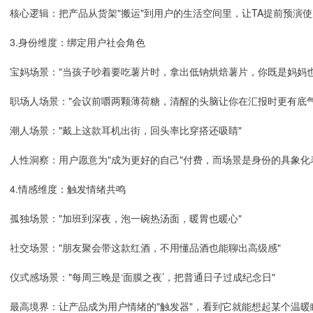
核心逻辑：把产品从货架"搬运"到用户的生活空间里，让TA提前预演
3.身份维度：绑定用户社会角色
宝妈场景："当孩子吵着要吃薯片时，拿出低钠烘焙薯片，你既是妈妈也
职场人场景："会议前嚼两颗薄荷糖，清醒的头脑让你在汇报时更有底气
潮人场景："戴上这款耳机出街，回头率比穿搭还吸睛"
人性洞察：用户愿意为"成为更好的自己"付费，而场景是身份的具象化
4.情感维度：触发情绪共鸣
孤独场景："加班到深夜，泡一碗热汤面，暖胃也暖心"
社交场景："朋友聚会带这款红酒，不用懂品酒也能聊出高级感"
仪式感场景："每周三晚是‘面膜之夜’，把普通日子过成纪念日"
最高境界：让产品成为用户情绪的"触发器"，看到它就能想起某个温暖