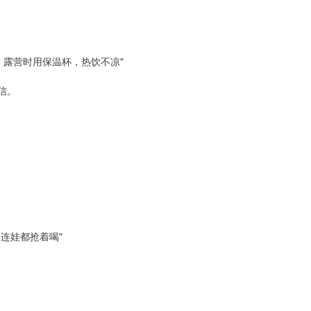
；露营时用保温杯，热饮不凉"
信。
连娃都抢着喝"