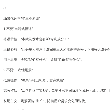
03
场景化运营的"三不原则"
1.不要"自嗨式描述"
错误示范："本款洗发水含有XX专利成分！"
正确姿势："油头星人注意！洗完第三天还能保持蓬松，不用每天洗头的
用户思维：少说"我们有什么"，多讲"你能得到什么"。
2.不要"一次性场景"
低效操作："母亲节推出礼盒，卖完就撤"
高效打法："从孕期到宝宝3岁，每年推出不同阶段的成长礼盒，绑定用
长期主义：场景要能"生长"，随着用户需求变化而迭代。