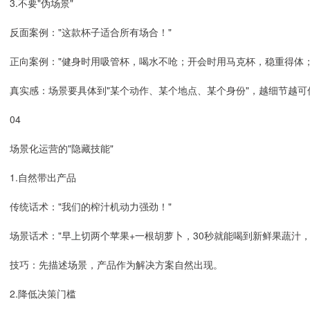
3.不要"伪场景"
反面案例："这款杯子适合所有场合！"
正向案例："健身时用吸管杯，喝水不呛；开会时用马克杯，稳重得体
真实感：场景要具体到"某个动作、某个地点、某个身份"，越细节越可
04
场景化运营的"隐藏技能"
1.自然带出产品
传统话术："我们的榨汁机动力强劲！"
场景话术："早上切两个苹果+一根胡萝卜，30秒就能喝到新鲜果蔬汁，
技巧：先描述场景，产品作为解决方案自然出现。
2.降低决策门槛