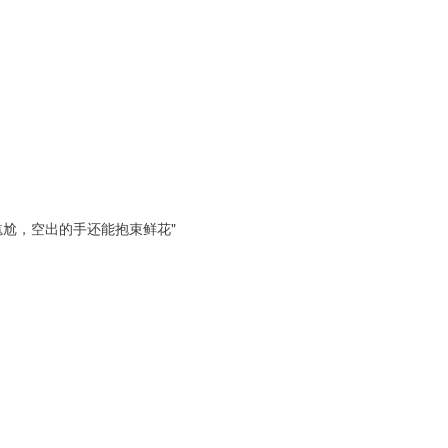
尴尬，空出的手还能抱束鲜花"