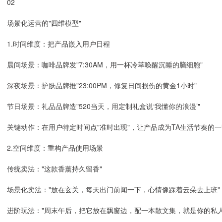
02
场景化运营的"四维模型"
1.时间维度：把产品嵌入用户日程
晨间场景：咖啡品牌发"7:30AM，用一杯冷萃唤醒沉睡的脑细胞"
深夜场景：护肤品牌推"23:00PM，修复日间损伤的黄金1小时"
节日场景：礼品品牌造"520当天，用定制礼盒说‘我懂你的浪漫’"
关键动作：在用户特定时间点"准时出现"，让产品成为TA生活节奏的
2.空间维度：重构产品使用场景
传统卖法："这款香薰持久留香"
场景化卖法："放在玄关，每天出门前闻一下，心情像踩着云朵去上班"
进阶玩法："周末午后，把它放在飘窗边，配一本散文集，就是你的私人