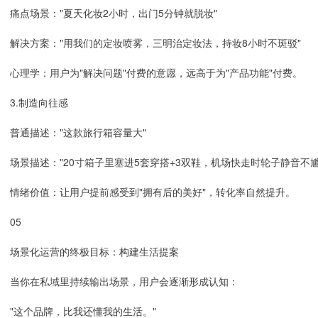
痛点场景："夏天化妆2小时，出门5分钟就脱妆"
解决方案："用我们的定妆喷雾，三明治定妆法，持妆8小时不斑驳"
心理学：用户为"解决问题"付费的意愿，远高于为"产品功能"付费。
3.制造向往感
普通描述："这款旅行箱容量大"
场景描述："20寸箱子里塞进5套穿搭+3双鞋，机场快走时轮子静音不
情绪价值：让用户提前感受到"拥有后的美好"，转化率自然提升。
05
场景化运营的终极目标：构建生活提案
当你在私域里持续输出场景，用户会逐渐形成认知：
"这个品牌，比我还懂我的生活。"