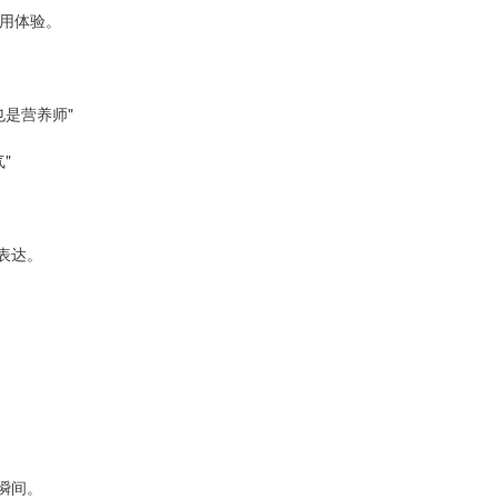
使用体验。
是营养师"
"
表达。
瞬间。